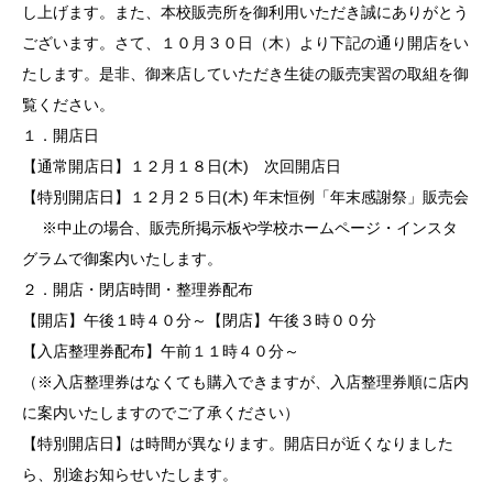
し上げます。また、本校販売所を御利用いただき誠にありがとう
ございます。さて、１０月３０日（木）より下記の通り開店をい
たします。是非、御来店していただき生徒の販売実習の取組を御
覧ください。
１．開店日
【通常開店日】１２月１８日(木) 次回開店日
【特別開店日】１２月２５日(木) 年末恒例「年末感謝祭」販売会
※中止の場合、販売所掲示板や学校ホームページ・インスタ
グラムで御案内いたします。
２．開店・閉店時間・整理券配布
【開店】午後１時４０分～【閉店】午後３時００分
【入店整理券配布】午前１１時４０分～
（※入店整理券はなくても購入できますが、入店整理券順に店内
に案内いたしますのでご了承ください）
【特別開店日】は時間が異なります。開店日が近くなりました
ら、別途お知らせいたします。