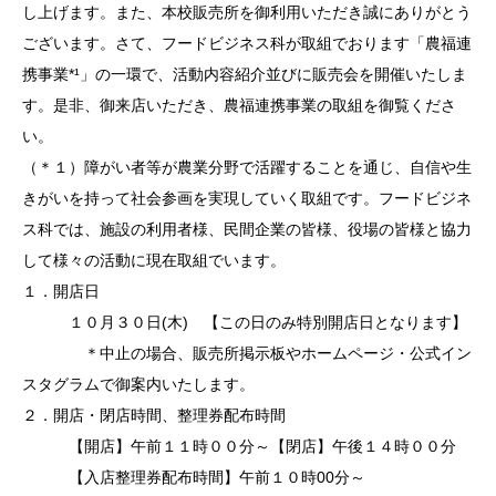
し上げます。また、本校販売所を御利用いただき誠にありがとう
ございます。さて、フードビジネス科が取組でおります「農福連
携事業*¹」の一環で、活動内容紹介並びに販売会を開催いたしま
す。是非、御来店いただき、農福連携事業の取組を御覧くださ
い。
（＊１）障がい者等が農業分野で活躍することを通じ、自信や生
きがいを持って社会参画を実現していく取組です。フードビジネ
ス科では、施設の利用者様、民間企業の皆様、役場の皆様と協力
して様々の活動に現在取組でいます。
１．開店日
１０月３０日(木) 【この日のみ特別開店日となります】
＊中止の場合、販売所掲示板やホームページ・公式イン
スタグラムで御案内いたします。
２．開店・閉店時間、整理券配布時間
【開店】午前１１時００分～【閉店】午後１４時００分
【入店整理券配布時間】午前１０時00分～