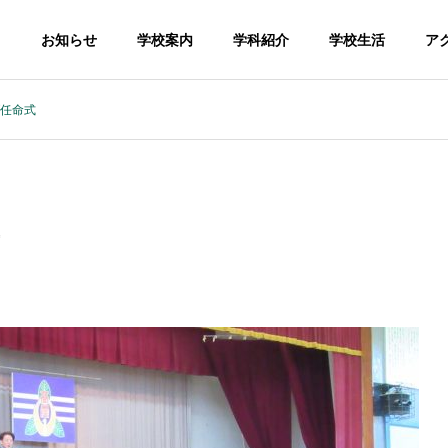
お知らせ
学校案内
学科紹介
学校生活
ア
ブ任命式
科
畜産科学科
食品科
Zoological Sciences
Food Scien