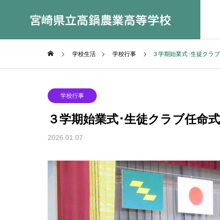
宮崎県立高鍋農業高等学校
学校生活
学校行事
３学期始業式･生徒クラ
学校行事
３学期始業式･生徒クラブ任命式
学科紹介
2026.01.07
Department Introduction
園芸科学
Horticultural
Sciences