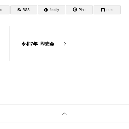
ne
RSS
feedly
Pin it
note
令和7年_即売会