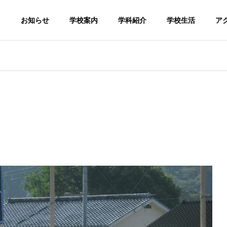
お知らせ
学校案内
学科紹介
学校生活
ア
科
畜産科学科
食品科
Zoological Sciences
Food Scien